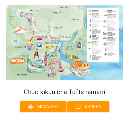
Chuo kikuu cha Tufts ramani
print
system_update_alt
MAGAZETI
SHUSHA