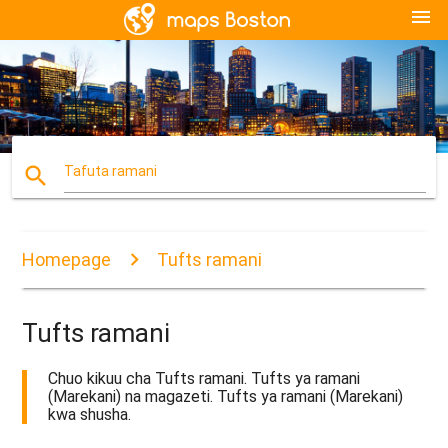
menu
search
Tafuta ramani
Homepage
Tufts ramani
Tufts ramani
Chuo kikuu cha Tufts ramani. Tufts ya ramani
(Marekani) na magazeti. Tufts ya ramani (Marekani)
kwa shusha.